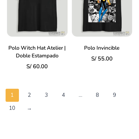
Polo Witch Hat Atelier |
Polo Invincible
Doble Estampado
S/
55.00
S/
60.00
1
2
3
4
…
8
9
10
→