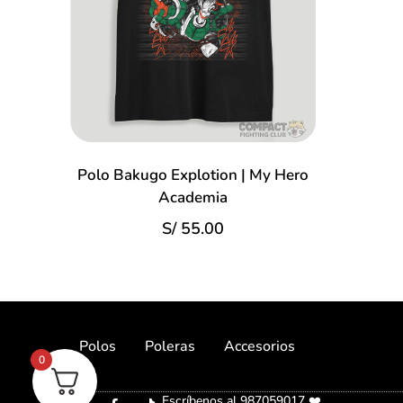
Polo Bakugo Explotion | My Hero
Academia
S/
55.00
Polos
Poleras
Accesorios
0
Escríbenos al 987059017 ❤️