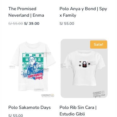
The Promised
Polo Anya y Bond | Spy
Neverland | Enma
x Family
S/
55.00
S/
39.00
S/
55.00
Sale!
Polo Sakamoto Days
Polo Rib Sin Cara |
Estudio Gibli
S/
55.00