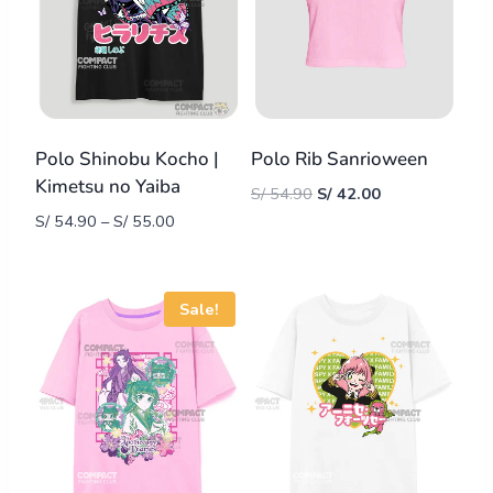
Polo Shinobu Kocho |
Polo Rib Sanrioween
Kimetsu no Yaiba
S/
54.90
S/
42.00
S/
54.90
–
S/
55.00
Sale!