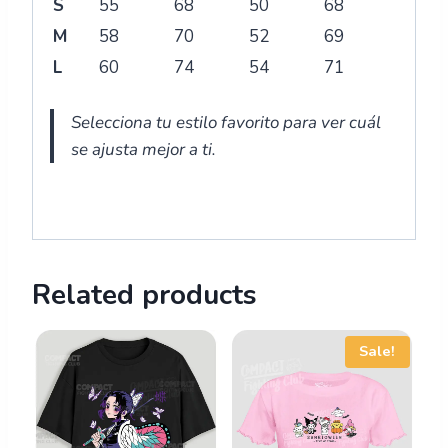
S
55
68
50
68
M
58
70
52
69
L
60
74
54
71
Selecciona tu estilo favorito para ver cuál
se ajusta mejor a ti.
Related products
Sale!